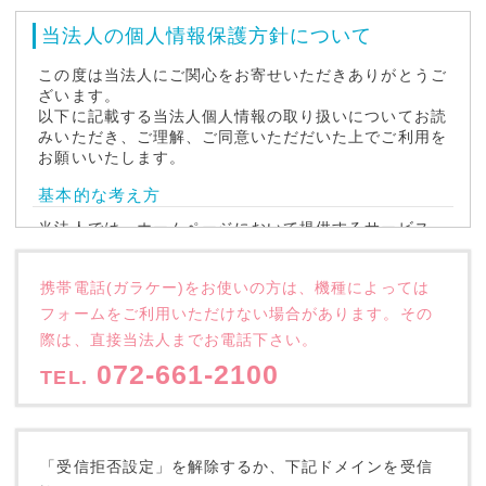
当法人の個人情報保護方針について
この度は当法人にご関心をお寄せいただきありがとうご
ざいます。
以下に記載する当法人個人情報の取り扱いについてお読
みいただき、ご理解、ご同意いただだいた上でご利用を
お願いいたします。
基本的な考え方
当法人では、ホームページにおいて提供するサービス
（当ホームページによる情報提供、各種求人へのご応
募・ご質問等）の円滑な運営に必要な範囲で、当ホーム
携帯電話(ガラケー)をお使いの方は、機種によっては
ページを利用される皆様の情報を収集しています。収集
した情報は利用目的の範囲内で適切に取扱います。
フォームをご利用いただけない場合があります。その
際は、直接当法人までお電話下さい。
個人情報の収集について
072-661-2100
TEL.
この個人情報保護方針に述べられている「個人情報」と
は、氏名、住所、電話番号、FAX番号、メールアドレ
ス、 当ホームページのアクセス記録等の特定の個人を
識別することができる情報をいいます。当ホームページ
では、求人へのご応募・ご質問いただく際、皆さまの個
「受信拒否設定」を解除するか、下記ドメインを受信
人情報を収集することがあります。当法人による個人情