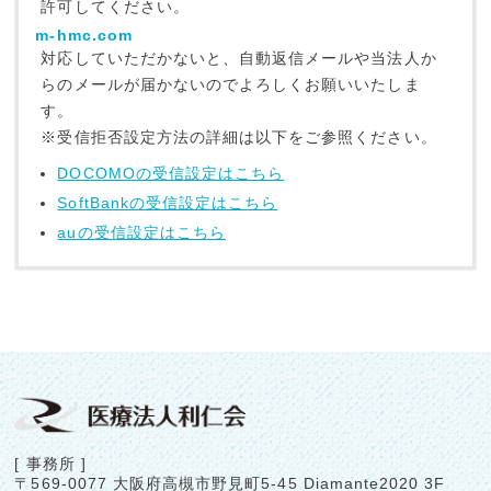
許可してください。
報の収集はあくまで皆さまの自発的な提供によるもので
m-hmc.com
あり、皆さまが個人情報を提供された場合は、当法人が
対応していただかないと、自動返信メールや当法人か
この個人情報保護方針に則って個人情報を利用すること
を、皆さまが許諾したものとします。ただし当法人は、
らのメールが届かないのでよろしくお願いいたしま
開示されている事と異なった方法で、本人に許可なく個
す。
人情報を第三者に開示することはございません。
※受信拒否設定方法の詳細は以下をご参照ください。
個人情報の利用について
DOCOMOの受信設定はこちら
個人情報を収集する場合には、収集の目的を明確にしま
SoftBankの受信設定はこちら
す。問合せに対する回答、サービスの詳細な資料請求
auの受信設定はこちら
等、皆さまの要望に応じたサービスを提供する目的で利
用を行います。また、当法人から皆さまへのご連絡とし
てEメールや、電話等で情報をご提供する場合がありま
す。
個人情報の共有について
当法人は、皆さまの個人情報を原則として皆さまの許可
なく第三者に提供することはありません。但し、メール
配信等に関する資料請求として第三者に委託することが
あります。また、裁判所、警察、消費者センター、ある
いは、これらに準じた権限を持った機関から合法的な要
[ 事務所 ]
請がある場合は、これに応じて情報を開示させていただ
〒569-0077
大阪府高槻市野見町5-45
Diamante2020 3F