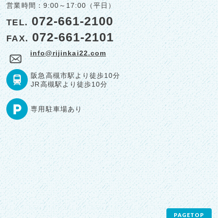
きます。
営業時間：
9:00～17:00（平日）
リンクについて
072-661-2100
TEL.
当ホームページは、いくつかの外部サイトへのリンクを
072-661-2101
FAX.
含むことがありますが個人情報を共有するものではあり
ません。リンク先ホームページにて行われる個人情報の
info@rijinkai22.com
収集に関しては当法人では一切責任を負えませんので、
リンク先ホームページのプライバシーポリシーを必ずご
阪急
高槻市駅より
徒歩10分
参照ください。
JR
高槻駅より
徒歩10分
個人情報保護に関する意見・苦情・異議申し立てに
ついて
専用駐車場あり
皆様が、当ホームページで掲示した個人情報保護方針を
守っていないと思われる場合には、当法人へご連絡くだ
さい。
PAGETOP